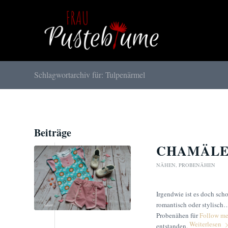
Schlagwortarchiv für: Tulpenärmel
Beiträge
CHAMÄLE
NÄHEN
,
PROBENÄHEN
Irgendwie ist es doch scho
romantisch oder stylisch…
Probenähen für
Follow me
Weiterlesen
entstanden.