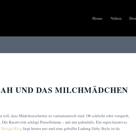
Home
Nähen
Des
AH UND DAS MILCHMÄDCHEN
n toll, dass Mädchenschnitte so variantenreich sind. Ob schlicht oder verspielt,
 Die Kreativität schlägt Purzelbäume – mit mir jedenfalls. Ein super kreatives
 Design Blog
liegt hinter uns und eine geballte Ladung Girly-Style ist da