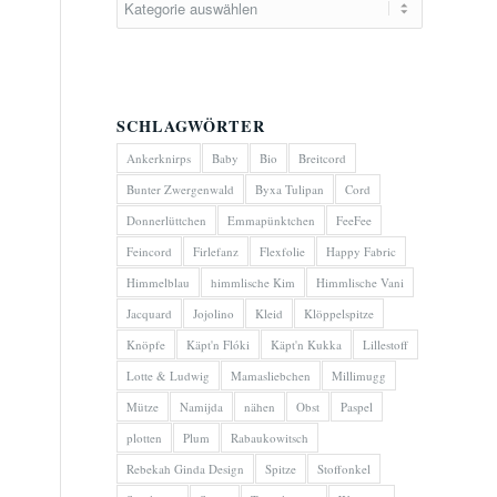
SCHLAGWÖRTER
Ankerknirps
Baby
Bio
Breitcord
Bunter Zwergenwald
Byxa Tulipan
Cord
Donnerlüttchen
Emmapünktchen
FeeFee
Feincord
Firlefanz
Flexfolie
Happy Fabric
Himmelblau
himmlische Kim
Himmlische Vani
Jacquard
Jojolino
Kleid
Klöppelspitze
Knöpfe
Käpt'n Flóki
Käpt'n Kukka
Lillestoff
Lotte & Ludwig
Mamasliebchen
Millimugg
Mütze
Namijda
nähen
Obst
Paspel
plotten
Plum
Rabaukowitsch
Rebekah Ginda Design
Spitze
Stoffonkel