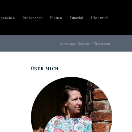
ignnähen
Probenähen
Plotten
Tutorial
Über mich
Du bist hier:
Startseite
/
Tulpenärmel
ÜBER MICH