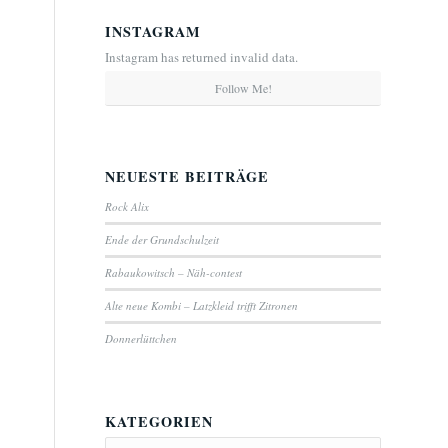
INSTAGRAM
Instagram has returned invalid data.
Follow Me!
NEUESTE BEITRÄGE
Rock Alix
Ende der Grundschulzeit
Rabaukowitsch – Näh-contest
Alte neue Kombi – Latzkleid trifft Zitronen
Donnerlüttchen
KATEGORIEN
Kategorien