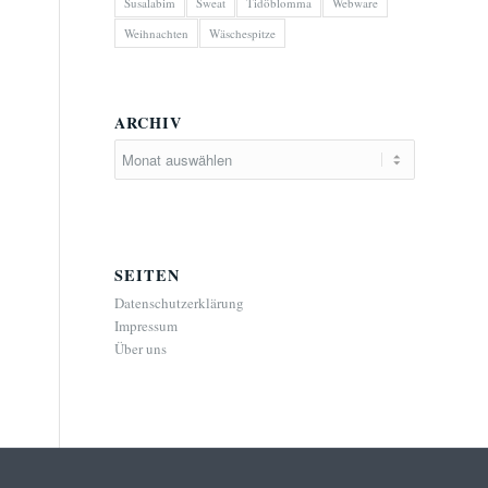
Susalabim
Sweat
Tidöblomma
Webware
Weihnachten
Wäschespitze
ARCHIV
SEITEN
Datenschutzerklärung
Impressum
Über uns