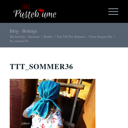
Blog - Beiträge
Du bist hier:
Startseite
/
Hobby
/
Top Till Toe-Sommer – Unser Jungen-Set
/
ttt_sommer36
TTT_SOMMER36