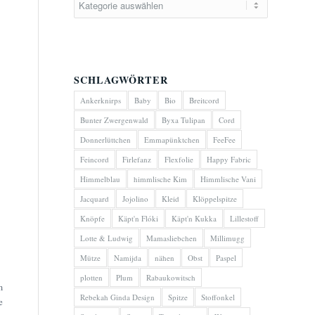
SCHLAGWÖRTER
Ankerknirps
Baby
Bio
Breitcord
Bunter Zwergenwald
Byxa Tulipan
Cord
Donnerlüttchen
Emmapünktchen
FeeFee
Feincord
Firlefanz
Flexfolie
Happy Fabric
Himmelblau
himmlische Kim
Himmlische Vani
Jacquard
Jojolino
Kleid
Klöppelspitze
Knöpfe
Käpt'n Flóki
Käpt'n Kukka
Lillestoff
Lotte & Ludwig
Mamasliebchen
Millimugg
Mütze
Namijda
nähen
Obst
Paspel
plotten
Plum
Rabaukowitsch
m
Rebekah Ginda Design
Spitze
Stoffonkel
e