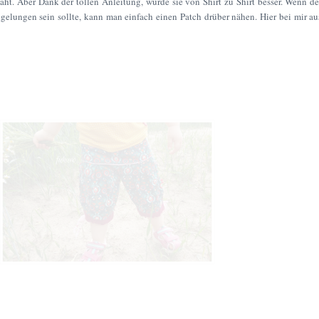
äht. Aber Dank der tollen Anleitung, wurde sie von Shirt zu Shirt besser. Wenn de
gelungen sein sollte, kann man einfach einen Patch drüber nähen. Hier bei mir au