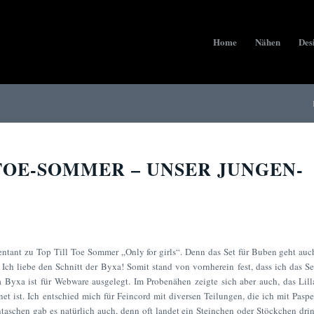
Home
Nähen
Des
TOE-SOMMER – UNSER JUNGEN-
entant zu Top Till Toe Sommer „Only for girls“. Denn das Set für Buben geht auc
Ich liebe den Schnitt der Byxa! Somit stand von vornherein fest, dass ich das Se
a Byxa ist für Webware ausgelegt. Im Probenähen zeigte sich aber auch, das Lill
net ist.
Ich entschied mich für Feincord mit diversen Teilungen, die ich mit Paspe
aschen gab es natürlich auch, denn oft landet ein Steinchen oder Stöckchen drin