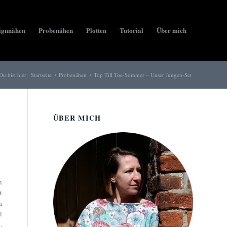
ignnähen
Probenähen
Plotten
Tutorial
Über mich
Du bist hier:
Startseite
/
Probenähen
/
Top Till Toe-Sommer – Unser Jungen-Set
ÜBER MICH
h
t
a
l
.