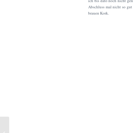
ich bis dato noch nicht gen
Abschluss mal nicht so gut 
brauen Kork.
Top Till Toe-Sommer –