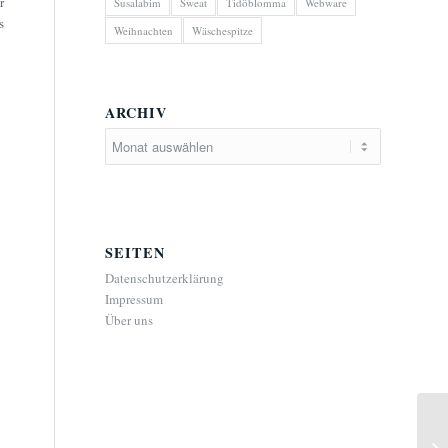
r
Susalabim
Sweat
Tidöblomma
Webware
s
Weihnachten
Wäschespitze
ARCHIV
SEITEN
Datenschutzerklärung
Impressum
Über uns