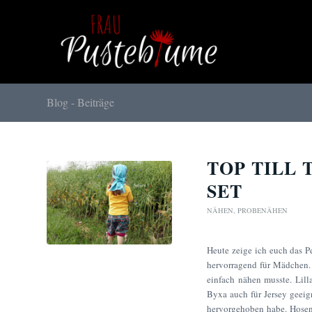
Blog - Beiträge
TOP TILL 
SET
NÄHEN
,
PROBENÄHEN
Heute zeige ich euch das P
hervorragend für Mädchen. 
einfach nähen musste. Lill
Byxa auch für Jersey geeig
hervorgehoben habe. Hosent