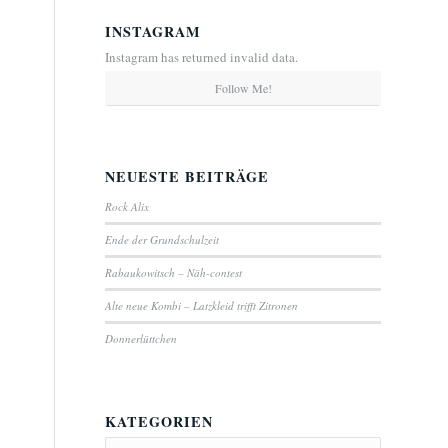
INSTAGRAM
Instagram has returned invalid data.
Follow Me!
NEUESTE BEITRÄGE
Rock Alix
Ende der Grundschulzeit
Rabaukowitsch – Näh-contest
Alte neue Kombi – Latzkleid trifft Zitronen
Donnerlüttchen
KATEGORIEN
Kategorien