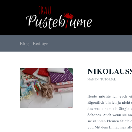
Blog - Beiträge
NIKOLAUS
NÄHEN
,
TUTORIAL
Heute möchte ich euch ein
Eigentlich bin ich ja nicht
das was einem als Single u
Schönes. Auch wenn sie noch
sie in ihren kleinen Stief
gut. Mit dem Einräumen all