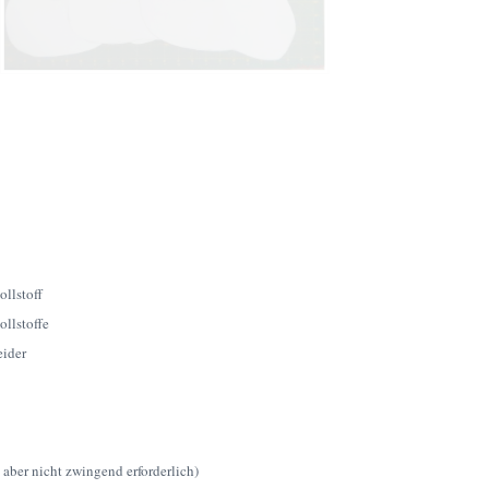
llstoff
llstoffe
eider
ber nicht zwingend erforderlich)