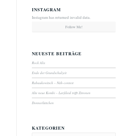
INSTAGRAM
Instagram has returned invalid data.
Follow Me!
NEUESTE BEITRÄGE
Rock Alix
Ende der Grundschulzeit
Rabaukowitsch – Näh-contest
Alte neue Kombi – Latzkleid trifft Zitronen
Donnerlüttchen
KATEGORIEN
Kategorien