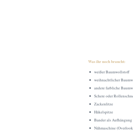
Was ihr noch braucht:
weißer Baumwollstoff
weihnachtlicher Baumwo
andere farbliche Baumwo
Schere oder Rollenschn
Zackenlitze
Häkelspitze
Bander als Aufhängung
Nähmaschine (Overlook a