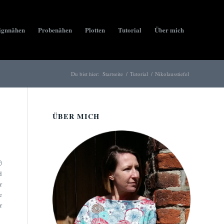
ignnähen
Probenähen
Plotten
Tutorial
Über mich
Du bist hier:
Startseite
/
Tutorial
/
Nikolausstiefel
ÜBER MICH

d
r
e
r