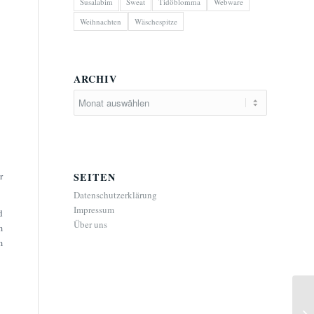
Susalabim
Sweat
Tidöblomma
Webware
Weihnachten
Wäschespitze
ARCHIV
SEITEN
r
Datenschutzerklärung
Impressum
d
Über uns
m
m