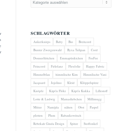
SCHLAGWÖRTER
r
n
Ankerknirps
Baby
Bio
Breitcord
e
Bunter Zwergenwald
Byxa Tulipan
Cord
r
Donnerlüttchen
Emmapünktchen
FeeFee
Feincord
Firlefanz
Flexfolie
Happy Fabric
Himmelblau
himmlische Kim
Himmlische Vani
Jacquard
Jojolino
Kleid
Klöppelspitze
Knöpfe
Käpt'n Flóki
Käpt'n Kukka
Lillestoff
Lotte & Ludwig
Mamasliebchen
Millimugg
Mütze
Namijda
nähen
Obst
Paspel
plotten
Plum
Rabaukowitsch
Rebekah Ginda Design
Spitze
Stoffonkel