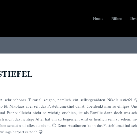
Home
Nähen
Des
STIEFEL
 sehr schönes Tutorial zeigen, nämlich ein selbstgenähten Nikolausstiefel 
 so für Nikolaus aber seit das Pusteblumekind da ist, überdenkt man so einiges. Un
nd Paar vielleicht nicht so wichtig erschien, ist als Familie dann doch was seh
 nicht das richtige Alter hat um zu begreifen, wird es herrlich sein zu sehen, wi
elchen schaut und alles ausräumt 🙂 Denn Ausräumen kann das Pusteblumekind seh
erdings harpert es noch 😀