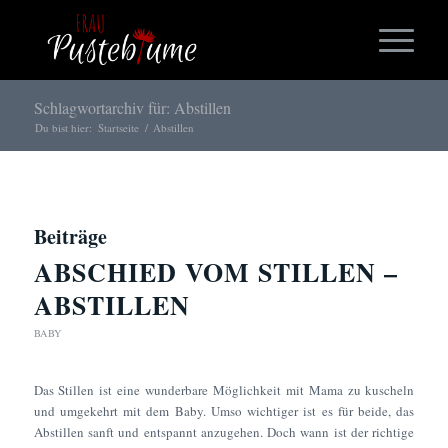
Schlagwortarchiv für: Abstillen
Du bist hier:
Startseite
/
Abstillen
Beiträge
ABSCHIED VOM STILLEN –
ABSTILLEN
BABY
Das Stillen ist eine wunderbare Möglichkeit mit Mama zu kuscheln
und umgekehrt mit dem Baby. Umso wichtiger ist es für beide, das
Abstillen sanft und entspannt anzugehen. Doch wann ist der richtige