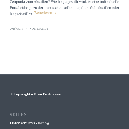
Zeitpunkt zum Abstillen? Wie lange gestillt wird, ist eine individuelle
Entscheidung, zu der man stehen sollte – egal ob früh abstillen oder
Weiterlesen
langzeitstillen.
2015/08/11
/
VON
MANDY
© Copyright – Frau Pusteblume
SEITEN
Datenschutzerklärung