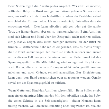
Beim Stillen regelt die Nachfrage das Angebot. Wer abstillen möchte,
sollte dem Baby die Brust weniger und kürzer geben. – So war es bei
uns, nur wollte ich nicht noch abstillen sondern das Pusteblumekind
entschied das für uns beide. Ich muss wehmütig feststellen dass sie
erwachsen wird. – Dies kann plötzlich erfolgen oder auf die sanfte
Tour, die länger dauert, aber um so harmonischer ist. Beim Abstillen
sind sich Mutter und Kind über den Zeitpunkt, nicht mehr zu stillen,
einig. Babys zeigen dies durch weniger Interesse, an der Brust zu
trinken. – Mittlerweile habe ich es eingesehen, dass es nichts bringt
ihr die Brust aufzudrängen. Ich biete sie einfach seltener und kürzer
an. In diesem Fall morgens. So nimmt mir das Pusteblumekind das
Spannungsgefühl. – Die Milchbildung wird so reguliert. Es gibt aber
auch Babys, die von heute auf morgen nicht mehr gestillt werden
möchten und auch Gründe, schnell abzustillen. Zur Erleichterung
kann dann von Hand ausgestrichen oder abgepumpt werden. Gerade
soviel um das Spannungsgefühl zu mildern.
Wenn Mutter und Kind das Abstillen schwer fällt – Beim Stillen erlebt
man ein einzigartiges Miteinander. Mit dem Abstillen macht das Baby
die ersten Schritte in die Selbststandigkeit – dieser Moment kann
traurig machen. Weil die neue Ernährung noch ungewohnt ist, braucht