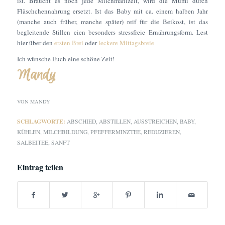
ist. Braucht es noch jede Milchmahlzeit, wird die Mumi durch
Fläschchennahrung ersetzt. Ist das Baby mit ca. einem halben Jahr
(manche auch früher, manche später) reif für die Beikost, ist das
begleitende Stillen eien besonders stressfreie Ernährungsform. Lest
hier über den
ersten Brei
oder
leckere Mittagsbreie
Ich wünsche Euch eine schöne Zeit!
Mandy
VON
MANDY
SCHLAGWORTE:
ABSCHIED
,
ABSTILLEN
,
AUSSTREICHEN
,
BABY
,
KÜHLEN
,
MILCHBILDUNG
,
PFEFFERMINZTEE
,
REDUZIEREN
,
SALBEITEE
,
SANFT
Eintrag teilen