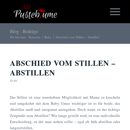
Blog - Beiträge
Du bist hier:
Startseite
/
Baby
/
Abschied vom Stillen – Abstillen
ABSCHIED VOM STILLEN –
ABSTILLEN
BABY
Das Stillen ist eine wunderbare Möglichkeit mit Mama zu kuscheln
und umgekehrt mit dem Baby. Umso wichtiger ist es für beide, das
Abstillen sanft und entspannt anzugehen. Doch wann ist der richtige
Zeitpunkt zum Abstillen? Wie lange gestillt wird, ist eine individuelle
Entscheidung, zu der man stehen sollte – egal ob früh abstillen oder
langzeitstillen.