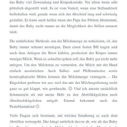
das Baby viel Zuwendung und Körperkontakt. Vor allem wenn sehr
plötzlich abgestillt wird. Es ist vom Vorteil, wenn eine Stillmahlzeit
beibehalten wird, gerade wenn sich der Abschied lang und schwierig
gestaltet. Es kann auch helfen wenn der Papa das Füttern übernimmt,
damit das Baby nicht immer an die Möglichkeit des Stillen erinnert
wird.
Die natürlichste Methode, um die Milchmenge zu reduzieren, ist, das
Baby immer seltener anzulegen. Dazu einen festen BH tragen und
nach dem Anlegen die Brust kühlen, produziert der Körper immer
weniger Milch. Wenn es schneller gehen soll, das Baby gar nicht mehr
anlegen. Um den Milchstau zu vermeiden, die Milch mit der Hand
einfach ausstreichen. Auch Salbei- und Pfefferminztee sowie
homöophatische Hilfen können die Milchmenge verringern. – Die
Kügelchen probiere wir aus, weil das mit der Milchregulierung nicht
ganz so gut klappt, wie gewünscht. 🙁 Und ich musste tatsächlich
Schmunzeln als mir meine Hebi zu den Abstillkügelchen auch
Abschiedskügelchen mitgab. Einmal bekommt auch das
Pusteblumekind 🙂
Viele Fragen sich bestimmt, mit welcher Ernährung es nach dem
Abstillen weitergeht. Das hängt natürlich davon ab, wie alt das Baby