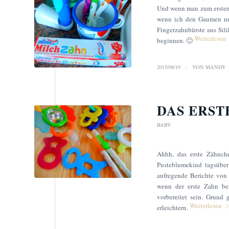
Und wenn man zum ersten M
wenn ich den Gaumen und
Fingerzahnbürste aus Sil
Weiterlesen
beginnen. 🙂
2015/08/19
/
VON
MANDY
DAS ERST
BABY
Ahhh, das erste Zähnc
Pusteblumekind tagsüber
aufregende Berichte vo
wenn der erste Zahn be
vorbereitet sein. Grund
Weiterlesen
erleichtern.