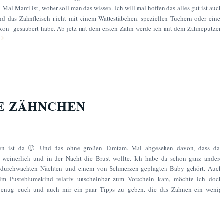
al Mami ist, woher soll man das wissen. Ich will mal hoffen das alles gut ist auc
 das Zahnfleisch nicht mit einem Wattestäbchen, speziellen Tüchern oder eine
ikon gesäubert habe. Ab jetz mit dem ersten Zahn werde ich mit dem Zähneputze
E ZÄHNCHEN
hen ist da 🙂 Und das ohne großen Tamtam. Mal abgesehen davon, dass da
 weinerlich und in der Nacht die Brust wollte. Ich habe da schon ganz ander
n durchwachten Nächten und einem von Schmerzen geplagten Baby gehört. Auc
im Pusteblumekind relativ unscheinbar zum Vorschein kam, möchte ich doc
 genug euch und auch mir ein paar Tipps zu geben, die das Zahnen ein weni