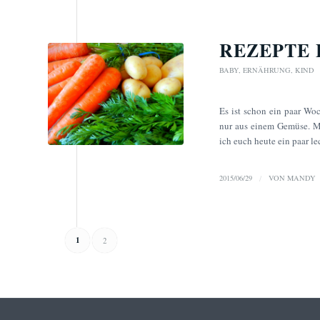
REZEPTE 
BABY
,
ERNÄHRUNG
,
KIND
Es ist schon ein paar Woc
nur aus einem Gemüse. M
ich euch heute ein paar l
2015/06/29
/
VON
MANDY
1
2