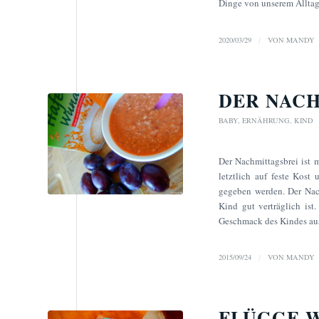
Dinge von unserem Allta
2020/03/29
/
VON
MANDY
DER NAC
BABY
,
ERNÄHRUNG
,
KIND
Der Nachmittagsbrei ist m
letztlich auf feste Kost
gegeben werden. Der Nach
Kind gut verträglich ist
Geschmack des Kindes au
2015/09/24
/
VON
MANDY
FLÜGGE W