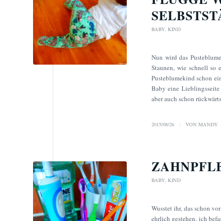
SELBSTST
BABY
,
KIND
Nun wird das Pusteblumek
Staunen, wie schnell so 
Pusteblumekind schon eine
Baby eine Lieblingsseite
aber auch schon rückwärt
2015/08/26
/
VON
MANDY
ZAHNPFLE
BABY
,
KIND
Wusstet ihr, das schon v
ehrlich gestehen, ich bef