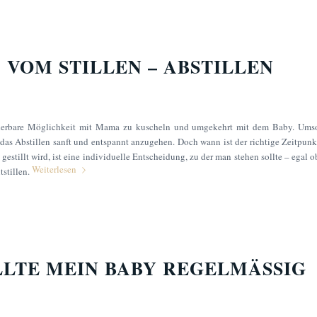
 VOM STILLEN – ABSTILLEN
nderbare Möglichkeit mit Mama zu kuscheln und umgekehrt mit dem Baby. Ums
e, das Abstillen sanft und entspannt anzugehen. Doch wann ist der richtige Zeitpunk
estillt wird, ist eine individuelle Entscheidung, zu der man stehen sollte – egal o
Weiterlesen
tstillen.
LTE MEIN BABY REGELMÄSSIG T
?