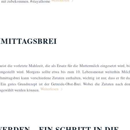
Weiterlesen
g mit zubekommen. #stayathome
HMITTAGSBREI
eist die vorletzte Mahlzeit, die als Ersatz für die Muttermilch eingesetzt wird, bi
 umgestellt wird. Morgens sollte etwa bis zum 10. Lebensmonat weiterhin Milc
mittagsbrei kann verschiedene Zutaten enthalten, wichtig ist nur, dass er für da
. Ein gutes Grundrezept ist der Getreide-Obst-Brei. Wobei die Zutaten nach de
Weiterlesen
sgewählt werden können.
ERDEN – EIN SCHRITT IN DIE