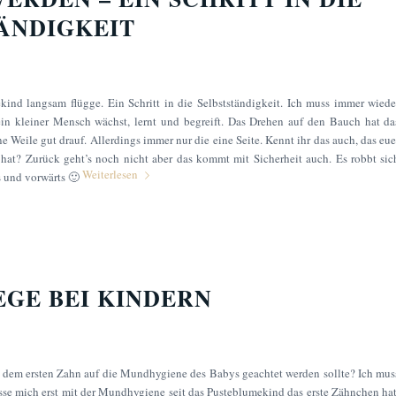
ÄNDIGKEIT
ind langsam flügge. Ein Schritt in die Selbstständigkeit. Ich muss immer wiede
ein kleiner Mensch wächst, lernt und begreift. Das Drehen auf den Bauch hat da
 Weile gut drauf. Allerdings immer nur die eine Seite. Kennt ihr das auch, das eue
 hat? Zurück geht’s noch nicht aber das kommt mit Sicherheit auch. Es robbt sic
Weiterlesen
s und vorwärts 🙂
GE BEI KINDERN
or dem ersten Zahn auf die Mundhygiene des Babys geachtet werden sollte? Ich mus
asse mich erst mit der Mundhygiene seit das Pusteblumekind das erste Zähnchen hat