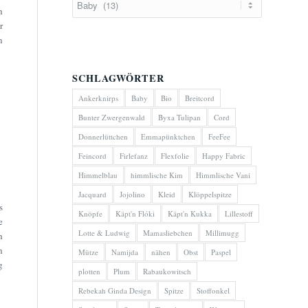
h
r
n
SCHLAGWÖRTER
Ankerknirps
Baby
Bio
Breitcord
Bunter Zwergenwald
Byxa Tulipan
Cord
Donnerlüttchen
Emmapünktchen
FeeFee
Feincord
Firlefanz
Flexfolie
Happy Fabric
Himmelblau
himmlische Kim
Himmlische Vani
Jacquard
Jojolino
Kleid
Klöppelspitze
s
Knöpfe
Käpt'n Flóki
Käpt'n Kukka
Lillestoff
e
Lotte & Ludwig
Mamasliebchen
Millimugg
h
h
Mütze
Namijda
nähen
Obst
Paspel
g
plotten
Plum
Rabaukowitsch
Rebekah Ginda Design
Spitze
Stoffonkel