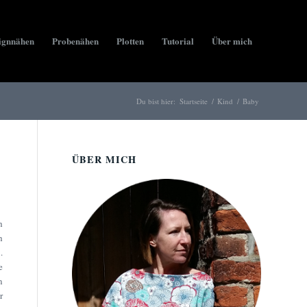
ignnähen
Probenähen
Plotten
Tutorial
Über mich
Du bist hier:
Startseite
/
Kind
/
Baby
ÜBER MICH
h
h
.
e
n
r