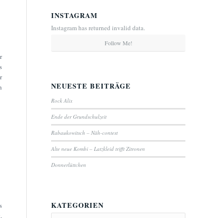
INSTAGRAM
Instagram has returned invalid data.
Follow Me!
r
s
r
NEUESTE BEITRÄGE
h
Rock Alix
Ende der Grundschulzeit
Rabaukowitsch – Näh-contest
Alte neue Kombi – Latzkleid trifft Zitronen
Donnerlüttchen
KATEGORIEN
s
.
Kategorien