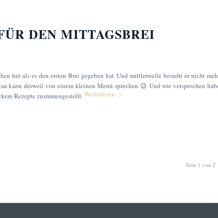
FÜR DEN MITTAGSBREI
hen her als es den ersten Brei gegeben hat. Und mittlerweile besteht er nicht meh
an kann derweil von einem kleinen Menü sprechen 😉 Und wie versprochen hab
Weiterlesen
eckere Rezepte zusmmengestellt.
Seite 1 von 2