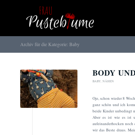
Archiv für die Kategorie: Baby
BODY UN
BABY
,
NÄHEN
Oje, schon wieder 8 Woche
ganz schön und ich komme
beide Kinder unbedingt ne
Aber es ist wie es ist 
aufeinanderhocken noch 
wir das Beste draus. Mei