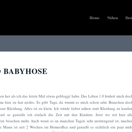
Home
Nähen
Des
D BABYHOSE
n her als ich das letzte Mal etwas gebloggt habe. Das Leben 1.0 fordert mich doc
 hier zu fast nichts. Es gibt Tage, da wurmt es mich schon sehr. Brauchen doc
ue Kleidung. Alles ist zu klein. Ich würde lieber nähen statt Kleidung zu kaufen
und so genieße ich einfach die Zeit mit den Kindern. Jetzt wo wir hier all
ein bisschen mehr. Auch wenn es an manchen Tagen sehr anstrengend ist, mache
n Mann ist seit 2 Wochen im Homeoffice und genießt es sichtlich ein paar meh