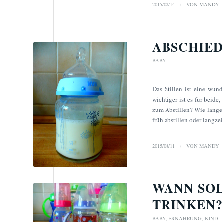
2015/08/14
/
VON
MANDY
ABSCHIED
BABY
Das Stillen ist eine wu
wichtiger ist es für beid
zum Abstillen? Wie lange g
früh abstillen oder langzei
2015/08/11
/
VON
MANDY
WANN SOL
RINKEN
BABY
,
ERNÄHRUNG
,
KIND