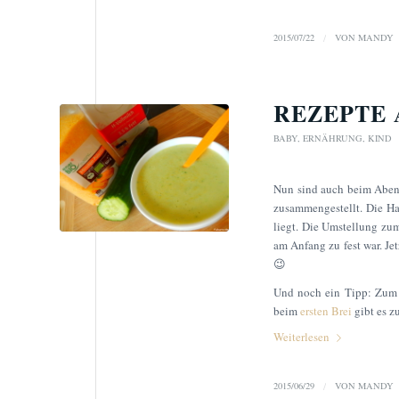
2015/07/22
/
VON
MANDY
REZEPTE 
BABY
,
ERNÄHRUNG
,
KIND
Nun sind auch beim Aben
zusammengestellt. Die Ha
liegt. Die Umstellung zum
am Anfang zu fest war. Je
😉
Und noch ein Tipp: Zum A
beim
ersten Brei
gibt es z
Weiterlesen
2015/06/29
/
VON
MANDY