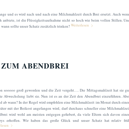
Gange und es wird nach und nach eine Milchmahlzeit durch Brei ersetzt. Auch wen
h anbiete, ist die Flüssigkeitsaufnahme nicht so hoch wie beim vollen Stillen. Un
Weiterlesen
ab wann sollte unser Schatz zusätzlich trinken?
 ZUM ABENDBREI
on sooooo groß geworden und die Zeit vergeht…. Die Mittagsmahlzeit hat sie gu
Abwechslung liebt sie. Nun ist es an der Zeit den Abendbrei einzuführen. Abe
 ab wann? In der Regel wird empfohlen eine Milchmahlzeit im Monat durch eine
päter mit der Beikost angefangen wird, darf durchaus schneller eine Milchmahlzei
dbrei wird wohl am meisten entgegen gefiebert, da viele Eltern sich davon eine
bys erhoffen. Wir haben das große Glück und unser Schatz hat relativ frü
rlesen