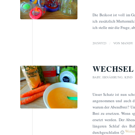
Die Beikost ist voll im 
ich zusätzlich Muttermilc
ich stelle mir die Frage, 
2015/07/23
/
VON
MANDY
WECHSEL
BABY
,
ERNÄHRUNG
,
KIND
Unser Schatz ist nun sch
angenommen und auch die 
warum der Abendbrei? Und
Brei zu ersetzen. Wenn s
ersetzt werden. Der Aben
längeren Schlaf des Ba
Weite
durchgeschlafen 🙂