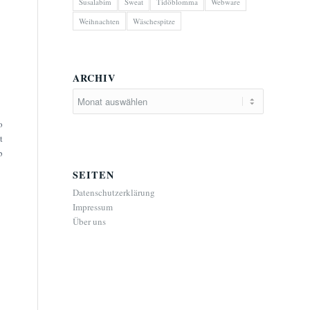
Susalabim
Sweat
Tidöblomma
Webware
Weihnachten
Wäschespitze
ARCHIV
o
t
b
SEITEN
Datenschutzerklärung
Impressum
Über uns