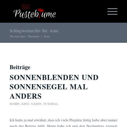
Schlagwortarchiv für: Auto
Du bist hier:
Startseite
/
Auto
Beiträge
SONNENBLENDEN UND
SONNENSEGEL MAL
ANDERS
HOBBY
,
KIND
,
NÄHEN
,
TUTORIAL
Ich hatte ja mal erwähnt, dass ich viele Projekte fertig habe aber immer
noch der Beitrag fehlt. Heute habe ich mal den Nachmittag genutzt