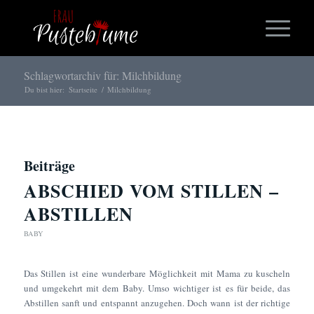
Schlagwortarchiv für: Milchbildung
Du bist hier:
Startseite
/
Milchbildung
Beiträge
ABSCHIED VOM STILLEN –
ABSTILLEN
BABY
Das Stillen ist eine wunderbare Möglichkeit mit Mama zu kuscheln
und umgekehrt mit dem Baby. Umso wichtiger ist es für beide, das
Abstillen sanft und entspannt anzugehen. Doch wann ist der richtige