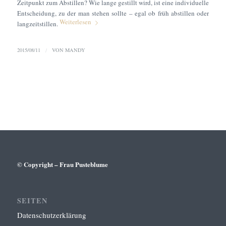
Zeitpunkt zum Abstillen? Wie lange gestillt wird, ist eine individuelle
Entscheidung, zu der man stehen sollte – egal ob früh abstillen oder
Weiterlesen
langzeitstillen.
2015/08/11
/
VON
MANDY
© Copyright – Frau Pusteblume
SEITEN
Datenschutzerklärung