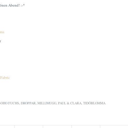
önen Abend! :-*
mma
r
Fabric
BOHO FUCHS
,
DROPPAR
,
MILLIMUGG
,
PAUL & CLARA
,
TIDÖBLOMMA