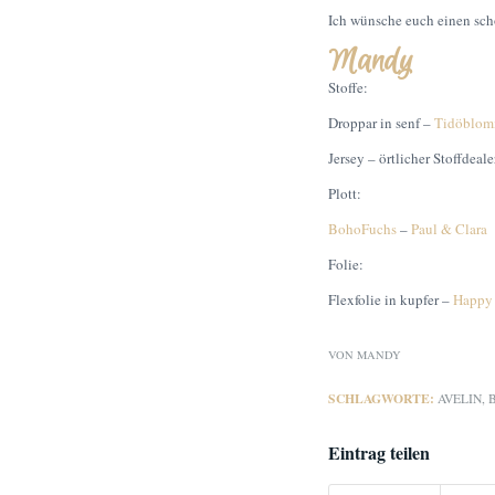
Ich wünsche euch einen sch
Mandy
Stoffe:
Droppar in senf –
Tidöblo
Jersey – örtlicher Stoffdeale
Plott:
BohoFuchs
–
Paul & Clara
Folie:
Flexfolie in kupfer –
Happy 
VON
MANDY
SCHLAGWORTE:
AVELIN
,
Eintrag teilen