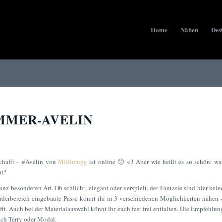
Home
Nähen
Des
MMER-AVELIN
chafft –
#Avelin
von
Millimugg
ist online 🙂 <3 Aber wie heißt es so schön: wa
gut?
ganz besonderen Art. Ob schlicht, elegant oder verspielt, der Fantasie sind hier kein
rderbereich eingebaute Passe könnt ihr in 3 verschiedenen Möglichkeiten nähen 
afft. Auch bei der Materialauswahl könnt ihr euch fast frei entfalten. Die Empfehlun
nch Terry oder Modal.