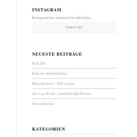
INSTAGRAM
Instagram has returned invalid data.
Follow Me!
NEUESTE BEITRÄGE
Rock Alix
Ende der Grundschulzeit
Rabaukowitsch – Näh-contest
Alte neue Kombi – Latzkleid trifft Zitronen
Donnerlüttchen
KATEGORIEN
Kategorien