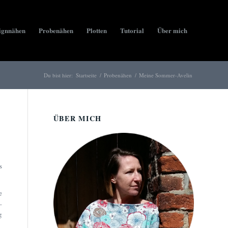
ignnähen
Probenähen
Plotten
Tutorial
Über mich
Du bist hier:
Startseite
/
Probenähen
/
Meine Sommer-Avelin
ÜBER MICH
s
e
–
g