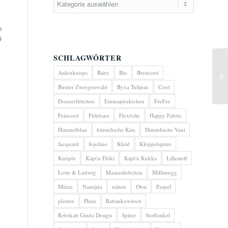
n

SCHLAGWÖRTER
Ankerknirps
Baby
Bio
Breitcord
Bunter Zwergenwald
Byxa Tulipan
Cord
Donnerlüttchen
Emmapünktchen
FeeFee
Feincord
Firlefanz
Flexfolie
Happy Fabric
Himmelblau
himmlische Kim
Himmlische Vani
Jacquard
Jojolino
Kleid
Klöppelspitze
Knöpfe
Käpt'n Flóki
Käpt'n Kukka
Lillestoff
Lotte & Ludwig
Mamasliebchen
Millimugg
Mütze
Namijda
nähen
Obst
Paspel
plotten
Plum
Rabaukowitsch
Rebekah Ginda Design
Spitze
Stoffonkel