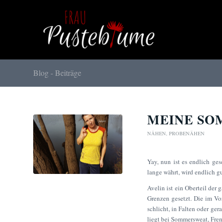
Blog - Beiträge
MEINE SO
NÄHEN
,
PROBENÄHEN
Yay, nun ist es endlich ges
lange währt, wird endlich 
Avelin ist ein Oberteil der 
Grenzen gesetzt. Die im Vo
schlicht, in Falten oder ger
liegt bei Sommersweat, Fre